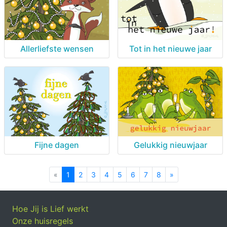
Allerliefste wensen
Tot in het nieuwe jaar
Fijne dagen
Gelukkig nieuwjaar
«
Previous
1
2
3
4
5
6
7
8
»
Next
Hoe Jij is Lief werkt
Onze huisregels