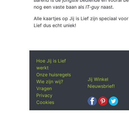
nog een vaste baan als
IT-guy
naast.
Alle kaartjes op Jij is Lief zijn speciaal vo
Lief dus echt uniek!
Hoe Jij is Lief
werkt
Onze huisregels
Jij Winkel
Wie zijn wij?
Nieuwsbrief!
Vragen
Privacy
Cookies