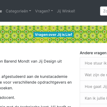
e
(huidige)
Categorieën
Vragen?
Jij Winkel!
Vragen over Jij is Lief
Andere vragen
 en Barend Mondt van Jij Design uit
Hoe stuur i
Wat zijn de
 is afgestudeerd aan de kunstacademie
nce voor verschillende opdrachtgevers en
Hoe gaat Jij
rboeken.
adocent.
Kan ik julli
ig met de technische kant. Hij heeft er