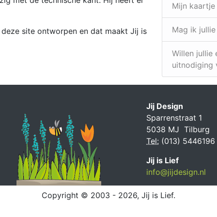
Mijn kaartje
Mag ik julli
or deze site ontworpen en dat maakt Jij is
Willen julli
uitnodiging
Jij Design
Sparrenstraat 1
5038 MJ Tilburg
Tel:
(013) 5446196
Jij is Lief
info@jijdesign.nl
Copyright © 2003 - 2026, Jij is Lief.