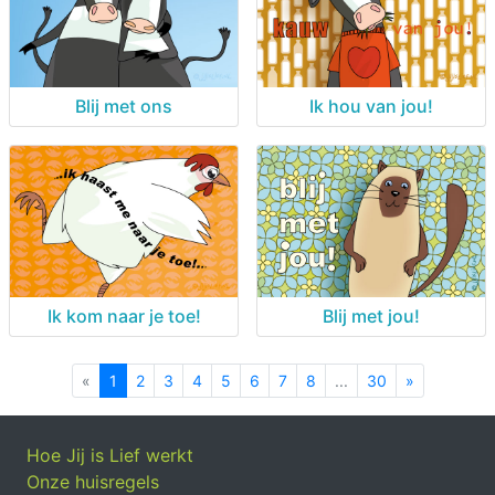
Blij met ons
Ik hou van jou!
Ik kom naar je toe!
Blij met jou!
«
Previous
1
2
3
4
5
6
7
8
...
30
»
Next
Hoe Jij is Lief werkt
Onze huisregels