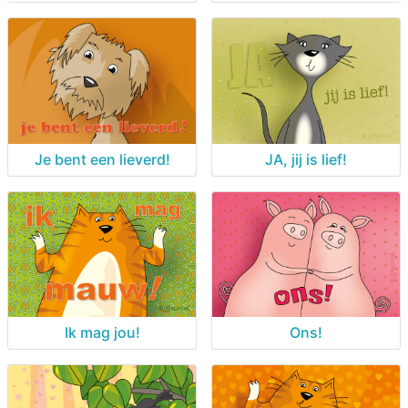
Je bent een lieverd!
JA, jij is lief!
Ik mag jou!
Ons!