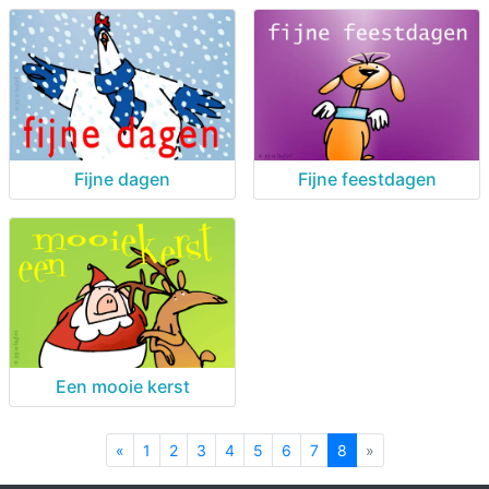
Fijne dagen
Fijne feestdagen
Een mooie kerst
«
Previous
1
2
3
4
5
6
7
8
»
Next