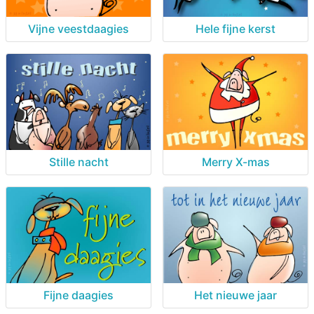
Vijne veestdaagies
Hele fijne kerst
Stille nacht
Merry X-mas
Fijne daagies
Het nieuwe jaar