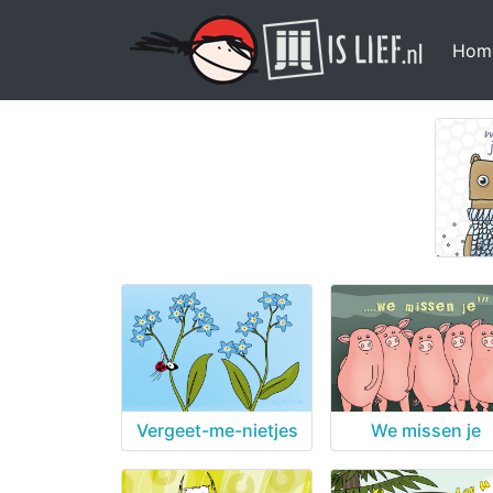
Hom
Vergeet-me-nietjes
We missen je