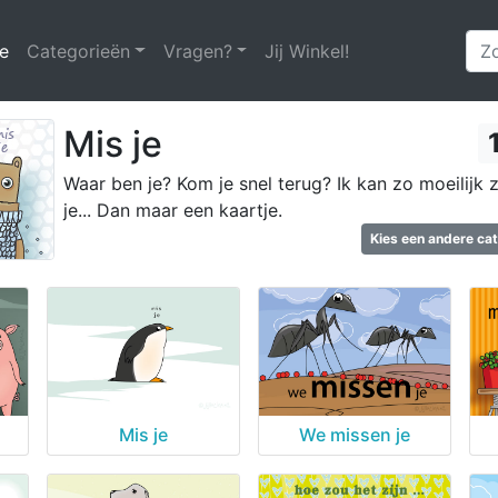
e
(huidige)
Categorieën
Vragen?
Jij Winkel!
Mis je
Waar ben je? Kom je snel terug? Ik kan zo moeilijk 
je... Dan maar een kaartje.
Kies een andere ca
Mis je
We missen je