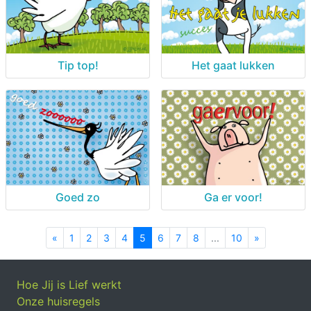
Tip top!
Het gaat lukken
Goed zo
Ga er voor!
«
Previous
1
2
3
4
5
6
7
8
...
10
»
Next
Hoe Jij is Lief werkt
Onze huisregels