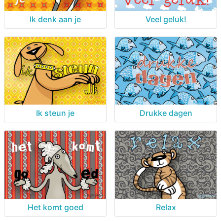
Ik denk aan je
Veel geluk!
Ik steun je
Drukke dagen
Het komt goed
Relax