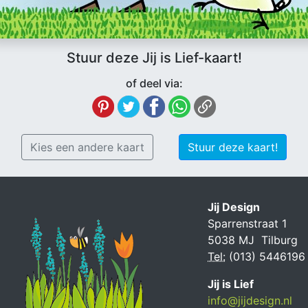
Stuur deze Jij is Lief-kaart!
of deel via:
Kies een andere kaart
Stuur deze kaart!
Jij Design
Sparrenstraat 1
5038 MJ Tilburg
Tel:
(013) 5446196
Jij is Lief
info@jijdesign.nl