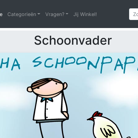
e
(huidige)
Categorieën
Vragen?
Jij Winkel!
Schoonvader