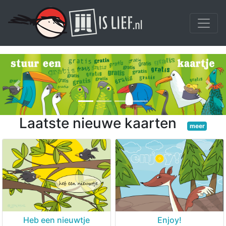
Previous
Nex
Laatste nieuwe kaarten
meer
Heb een nieuwtje
Enjoy!