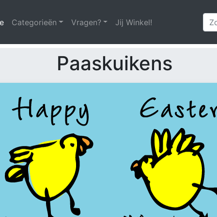
e
(huidige)
Categorieën
Vragen?
Jij Winkel!
Paaskuikens