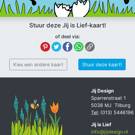
Stuur deze Jij is Lief-kaart!
of deel via:
Kies een andere kaart
Stuur deze kaart!
Jij Design
Sparrenstraat 1
5038 MJ Tilburg
Tel:
(013) 5446196
Jij is Lief
info@jijdesign.nl