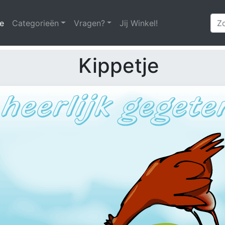
e
(huidige)
Categorieën
Vragen?
Jij Winkel!
Kippetje