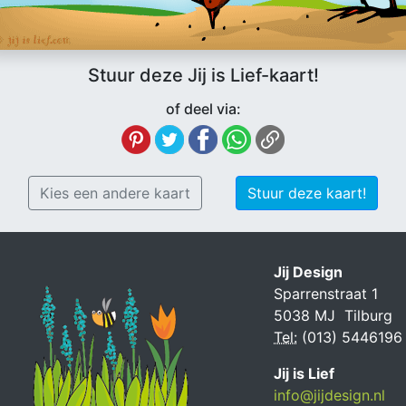
Stuur deze Jij is Lief-kaart!
of deel via:
Kies een andere kaart
Stuur deze kaart!
Jij Design
Sparrenstraat 1
5038 MJ Tilburg
Tel:
(013) 5446196
Jij is Lief
info@jijdesign.nl