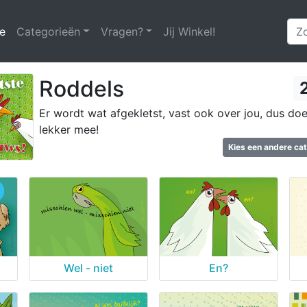
e
(huidige)
Categorieën
Vragen?
Jij Winkel!
Roddels
Er wordt wat afgekletst, vast ook over jou, dus do
lekker mee!
Kies een andere ca
Wel - niet
En?