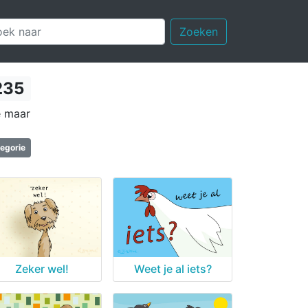
Zoeken
235
e maar
tegorie
Zeker wel!
Weet je al iets?