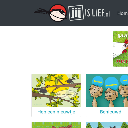
Hom
Heb een nieuwtje
Benieuwd