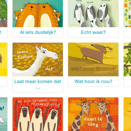
!
Al iets duidelijk?
Echt waar?
Laat maar komen dat
Wat hoor ik nou?
...