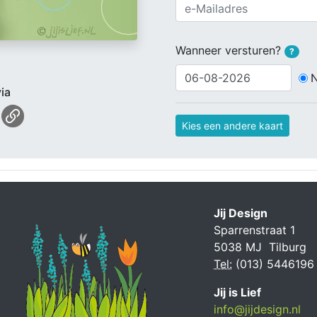
Wanneer versturen?
?
ia
Kies een andere kaart
Jij Design
Sparrenstraat 1
5038 MJ Tilburg
Tel:
(013) 5446196
Jij is Lief
info@jijdesign.nl