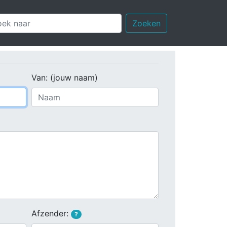
Zoeken
Van: (jouw naam)
Afzender:
?