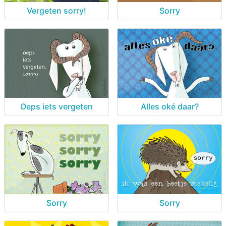
Vergeten sorry!
Sorry
Oeps iets vergeten
Alles oké daar?
Sorry
Sorry