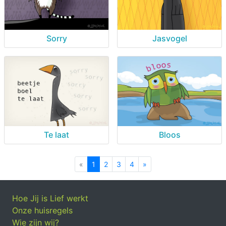
Sorry
Jasvogel
Te laat
Bloos
«
Previous
1
2
3
4
»
Next
Hoe Jij is Lief werkt
Onze huisregels
Wie zijn wij?