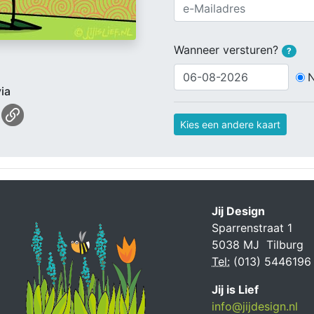
Wanneer versturen?
?
ia
Kies een andere kaart
Jij Design
Sparrenstraat 1
5038 MJ Tilburg
Tel:
(013) 5446196
Jij is Lief
info@jijdesign.nl