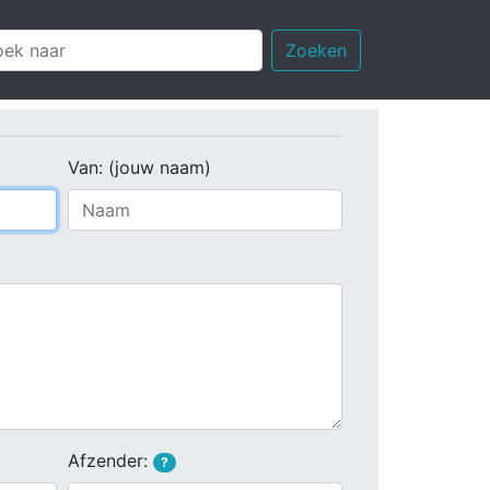
Zoeken
Van: (jouw naam)
Afzender:
?