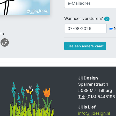
Wanneer versturen?
?
ia
Kies een andere kaart
Jij Design
Sparrenstraat 1
5038 MJ Tilburg
Tel:
(013) 5446196
Jij is Lief
info@jijdesign.nl