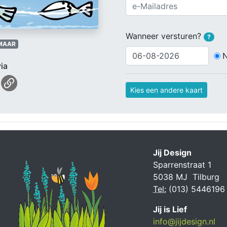
Wanneer versturen?
?
MAAR
ia
Kies een andere kaart
Jij Design
Sparrenstraat 1
5038 MJ Tilburg
Tel:
(013) 5446196
Jij is Lief
info@jijdesign.nl