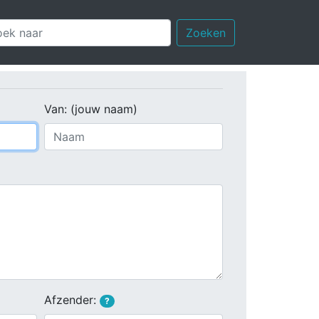
Zoeken
Van: (jouw naam)
Afzender:
?