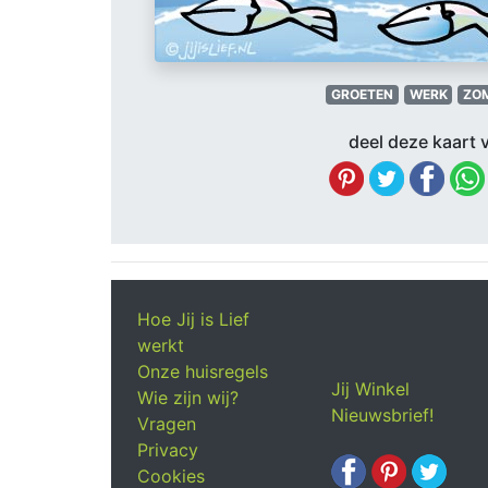
GROETEN
WERK
ZO
deel deze kaart v
Hoe Jij is Lief
werkt
Onze huisregels
Jij Winkel
Wie zijn wij?
Nieuwsbrief!
Vragen
Privacy
Cookies