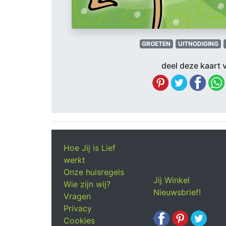
GROETEN
UITNODIGING
deel deze kaart v
Hoe Jij is Lief
werkt
Onze huisregels
Jij Winkel
Wie zijn wij?
Nieuwsbrief!
Vragen
Privacy
Cookies