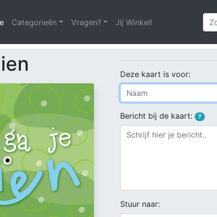
e
(huidige)
Categorieën
Vragen?
Jij Winkel!
zien
Deze kaart is voor:
Bericht bij de kaart:
?
Stuur naar: