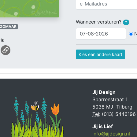
Wanneer versturen?
?
ZOMAAR
ia
Kies een andere kaart
Jij Design
Sparrenstraat 1
5038 MJ Tilburg
Tel:
(013) 5446196
Jij is Lief
info@jijdesign.nl