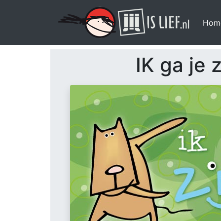
Hom
IK ga je 