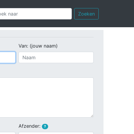
Zoeken
Van: (jouw naam)
Afzender:
?