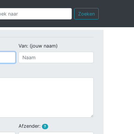
Zoeken
Van: (jouw naam)
Afzender:
?