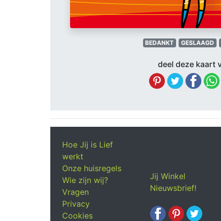
BEDANKT
GESLAAGD
deel deze kaart v
Hoe Jij is Lief
werkt
Onze huisregels
Jij Winkel
Wie zijn wij?
Nieuwsbrief!
Vragen
Privacy
Cookies