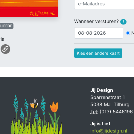
Wanneer versturen?
?
LIEFDE
ia
Kies een andere kaart
Jij Design
Sparrenstraat 1
5038 MJ Tilburg
Tel:
(013) 5446196
Jij is Lief
info@jijdesign.nl