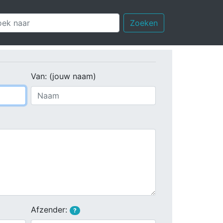
Zoeken
Van: (jouw naam)
Afzender:
?