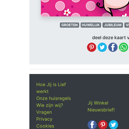
GROETEN
HUWELIJK
JUBILEUM
V
deel deze kaart v
Hoe Jij is Lief
werkt
Onze huisregels
Jij Winkel
Wie zijn wij?
Nieuwsbrief!
Vragen
Privacy
Cookies