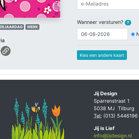
Wanneer versturen?
?
ERJAARDAG
WERK
ia
Kies een andere kaart
Jij Design
Sparrenstraat 1
5038 MJ Tilburg
Tel:
(013) 5446196
Jij is Lief
info@jijdesign.nl