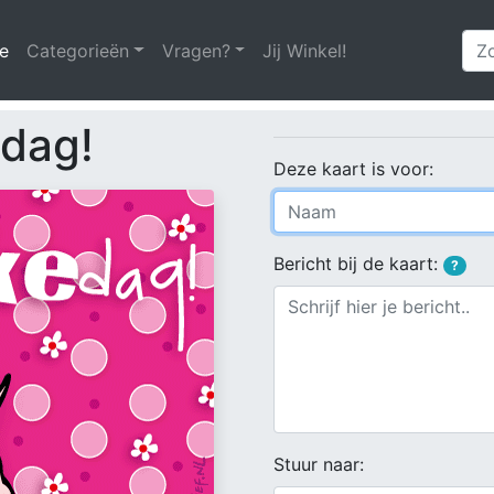
e
(huidige)
Categorieën
Vragen?
Jij Winkel!
 dag!
Deze kaart is voor:
Bericht bij de kaart:
?
Stuur naar: