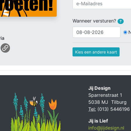
Wanneer versturen?
?
ia
Kies een andere kaart
Jij Design
Sparrenstraat 1
5038 MJ Tilburg
Tel:
(013) 5446196
Jij is Lief
info@jijdesign.nl