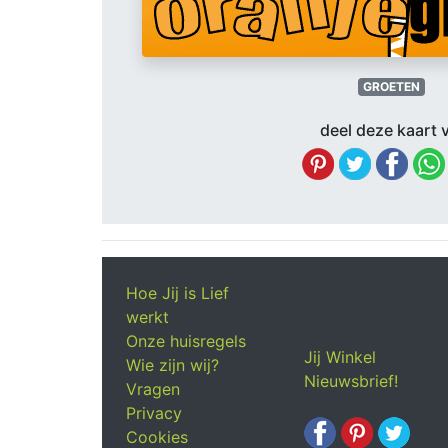
GROETEN
deel deze kaart v
Hoe Jij is Lief
werkt
Onze huisregels
Jij Winkel
Wie zijn wij?
Nieuwsbrief!
Vragen
Privacy
Cookies