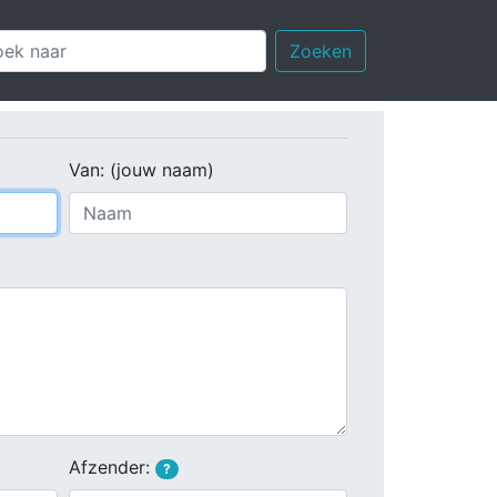
Zoeken
Van: (jouw naam)
Afzender:
?