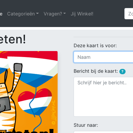
e
(huidige)
Categorieën
Vragen?
Jij Winkel!
eten!
Deze kaart is voor:
Bericht bij de kaart:
?
Stuur naar: