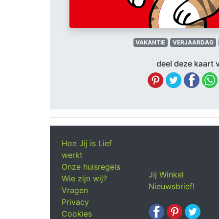
VAKANTIE
VERJAARDAG
deel deze kaart v
Hoe Jij is Lief
werkt
Onze huisregels
Jij Winkel
Wie zijn wij?
Nieuwsbrief!
Vragen
Privacy
Cookies