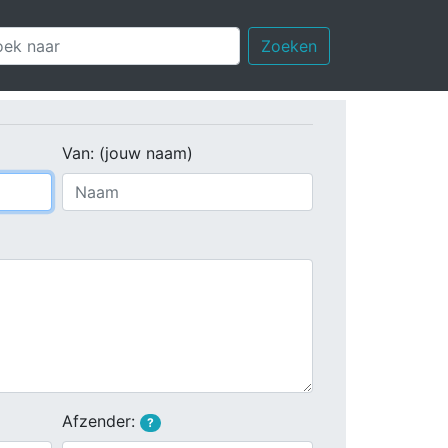
Zoeken
Van: (jouw naam)
Afzender:
?