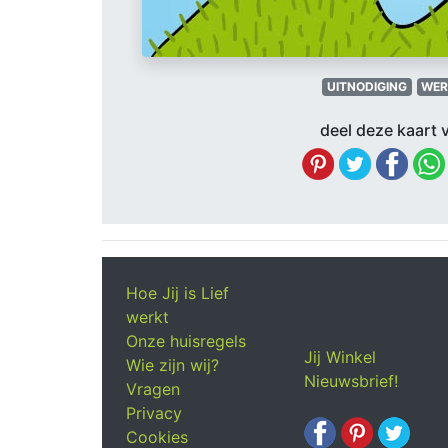
UITNODIGING
WER
deel deze kaart v
Hoe Jij is Lief
werkt
Onze huisregels
Jij Winkel
Wie zijn wij?
Nieuwsbrief!
Vragen
Privacy
Cookies