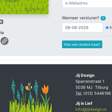
Wanneer versturen?
?
K
ia
Kies een andere kaart
Jij Design
Sparrenstraat 1
5038 MJ Tilburg
Tel:
(013) 5446196
Jij is Lief
info@jijdesign.nl