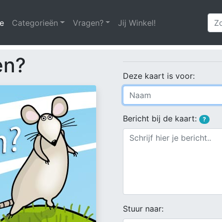
e
(huidige)
Categorieën
Vragen?
Jij Winkel!
en?
Deze kaart is voor:
Bericht bij de kaart:
?
Stuur naar: