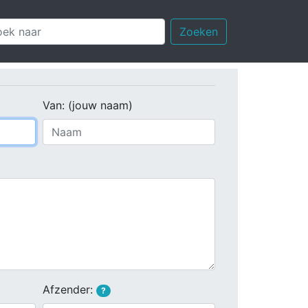
Zoeken
Van: (jouw naam)
Afzender:
?