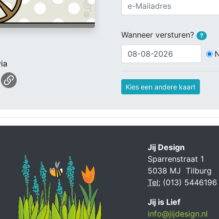
Wanneer versturen?
?
ia
Kies een andere kaart
Jij Design
Sparrenstraat 1
5038 MJ Tilburg
Tel:
(013) 5446196
Jij is Lief
info@jijdesign.nl