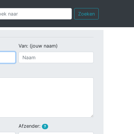
Zoeken
Van: (jouw naam)
Afzender:
?