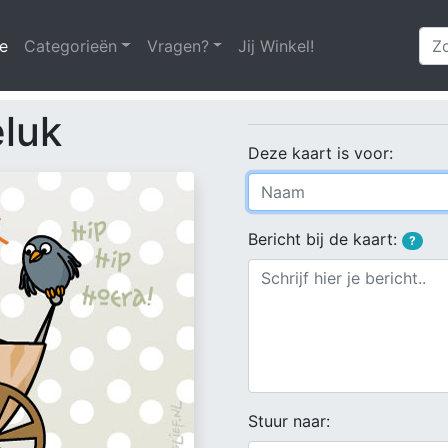
e
(huidige)
Categorieën
Vragen?
Jij Winkel!
luk
Deze kaart is voor:
Bericht bij de kaart:
?
Stuur naar: