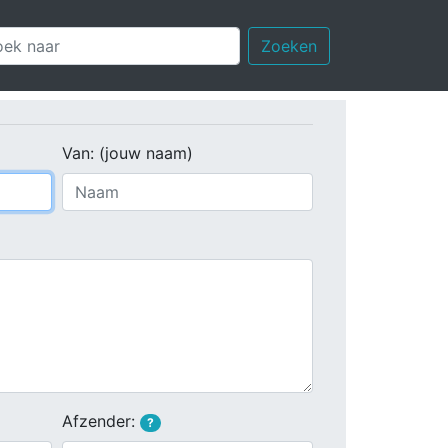
Zoeken
Van: (jouw naam)
Afzender:
?