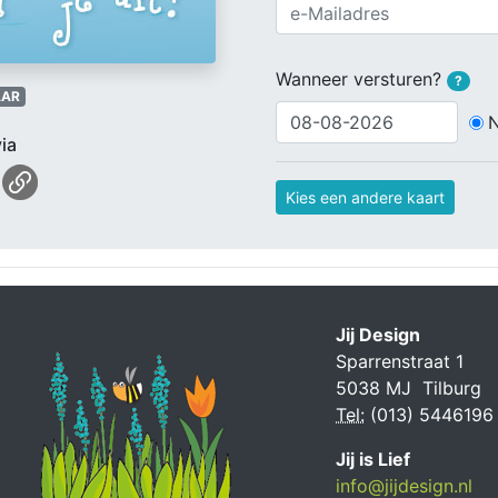
Wanneer versturen?
?
AR
ia
Kies een andere kaart
Jij Design
Sparrenstraat 1
5038 MJ Tilburg
Tel:
(013) 5446196
Jij is Lief
info@jijdesign.nl