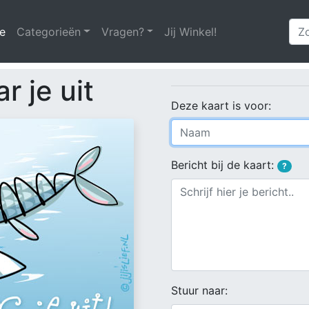
e
(huidige)
Categorieën
Vragen?
Jij Winkel!
r je uit
Deze kaart is voor:
Bericht bij de kaart:
?
Stuur naar: