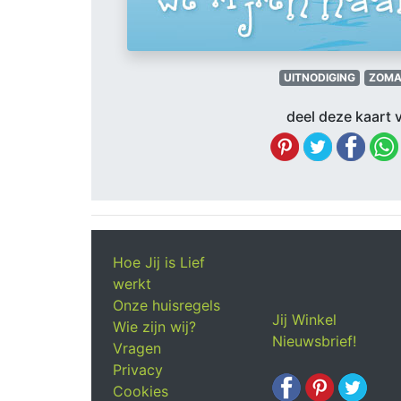
UITNODIGING
ZOMA
deel deze kaart v
Hoe Jij is Lief
werkt
Onze huisregels
Jij Winkel
Wie zijn wij?
Nieuwsbrief!
Vragen
Privacy
Cookies