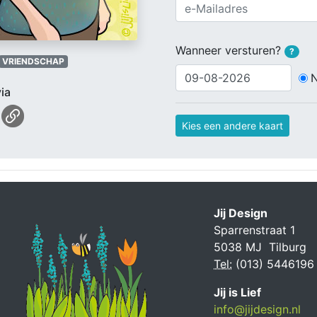
Wanneer versturen?
?
VRIENDSCHAP
ia
Kies een andere kaart
Jij Design
Sparrenstraat 1
5038 MJ Tilburg
Tel:
(013) 5446196
Jij is Lief
info@jijdesign.nl