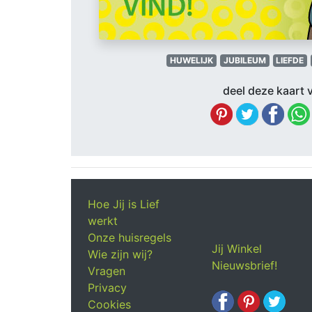
HUWELIJK
JUBILEUM
LIEFDE
deel deze kaart v
Hoe Jij is Lief
werkt
Onze huisregels
Jij Winkel
Wie zijn wij?
Nieuwsbrief!
Vragen
Privacy
Cookies