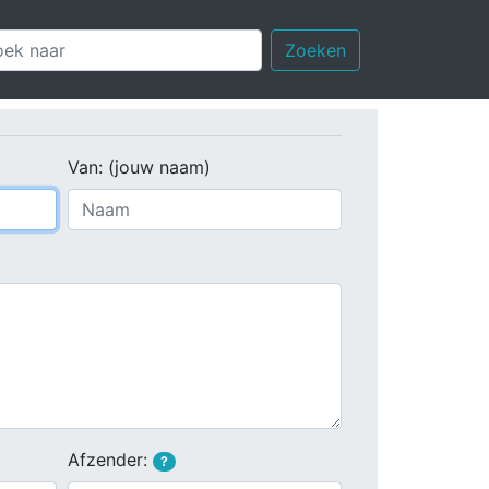
Zoeken
Van: (jouw naam)
Afzender:
?