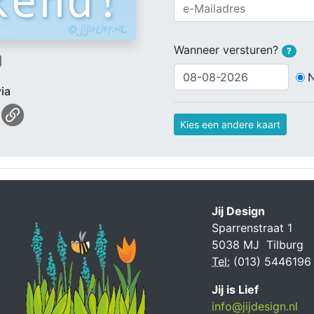
Wanneer versturen?
?
ia
Kies een andere kaart
Jij Design
Sparrenstraat 1
5038 MJ Tilburg
Tel:
(013) 5446196
Jij is Lief
info@jijdesign.nl