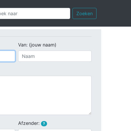
Zoeken
Van: (jouw naam)
Afzender:
?