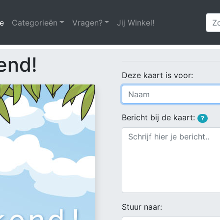
e
(huidige)
Categorieën
Vragen?
Jij Winkel!
end!
Deze kaart is voor:
Bericht bij de kaart:
?
Stuur naar: