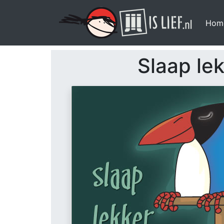
Hom
Slaap le