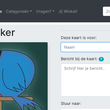
e
(huidige)
Categorieën
Vragen?
Jij Winkel!
kker
Deze kaart is voor:
Bericht bij de kaart:
?
Stuur naar: