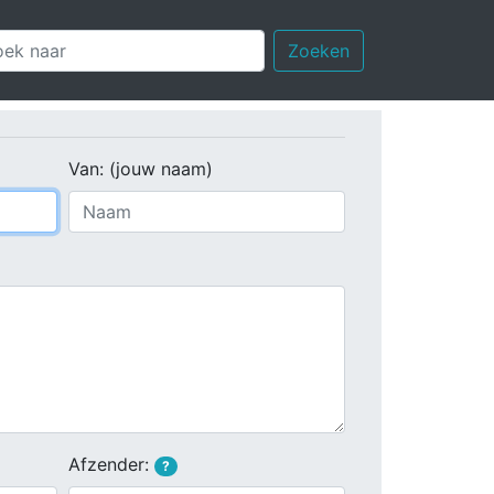
Zoeken
Van: (jouw naam)
Afzender:
?