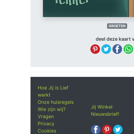
GROETEN
deel deze kaart v
Hoe Jij is Lief
werkt
Onze huisregels
Jij Winkel
Wie zijn wij?
Nieuwsbrief!
Vragen
Privacy
Cookies