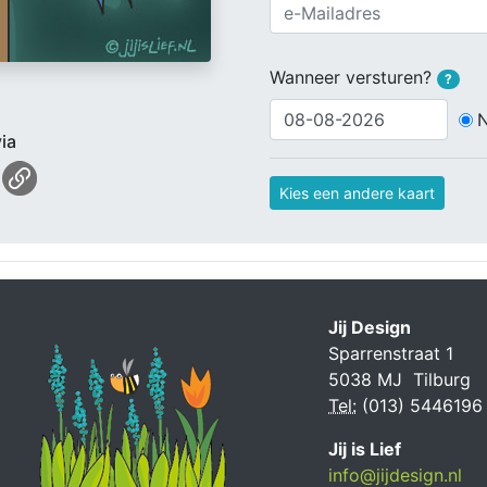
Wanneer versturen?
?
ia
Kies een andere kaart
Jij Design
Sparrenstraat 1
5038 MJ Tilburg
Tel:
(013) 5446196
Jij is Lief
info@jijdesign.nl