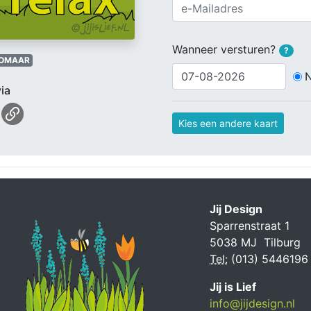
Wanneer versturen?
?
OMAAR
ia
Kies een andere kaart
Jij Design
Sparrenstraat 1
5038 MJ Tilburg
Tel:
(013) 5446196
Jij is Lief
info@jijdesign.nl