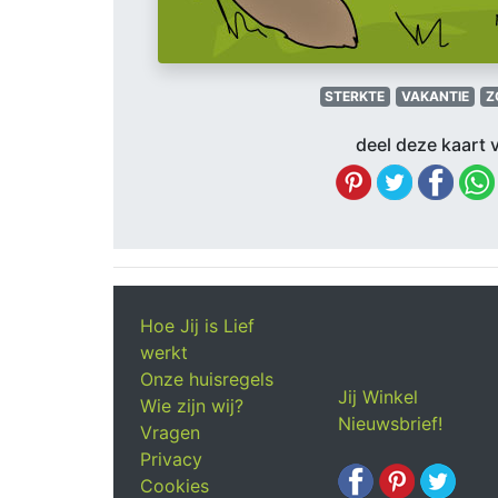
STERKTE
VAKANTIE
Z
deel deze kaart v
Hoe Jij is Lief
werkt
Onze huisregels
Jij Winkel
Wie zijn wij?
Nieuwsbrief!
Vragen
Privacy
Cookies