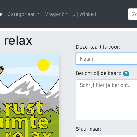
e
(huidige)
Categorieën
Vragen?
Jij Winkel!
 relax
Deze kaart is voor:
Bericht bij de kaart:
?
Stuur naar: