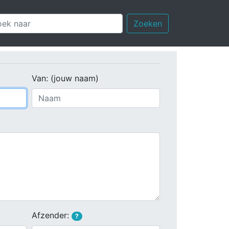
Zoeken
Van: (jouw naam)
Afzender:
?