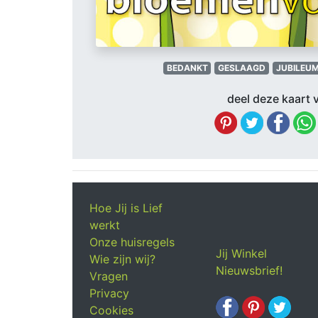
BEDANKT
GESLAAGD
JUBILEU
deel deze kaart v
Hoe Jij is Lief
werkt
Onze huisregels
Jij Winkel
Wie zijn wij?
Nieuwsbrief!
Vragen
Privacy
Cookies