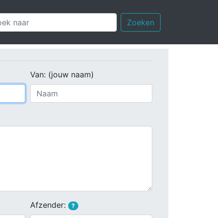
Zoeken
Van: (jouw naam)
Afzender:
?