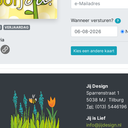
Wanneer versturen?
?
M
VERJAARDAG
ia
Kies een andere kaart
Jij Design
Sparrenstraat 1
5038 MJ Tilburg
Tel:
(013) 5446196
Jij is Lief
info@jijdesign.nl