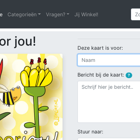
e
(huidige)
Categorieën
Vragen?
Jij Winkel!
r jou!
Deze kaart is voor:
Bericht bij de kaart:
?
Stuur naar: