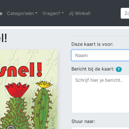
e
(huidige)
Categorieën
Vragen?
Jij Winkel!
l!
Deze kaart is voor:
Bericht bij de kaart:
?
Stuur naar: