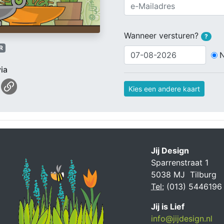
Wanneer versturen?
?
R
ia
Kies een andere kaart
Jij Design
Sparrenstraat 1
5038 MJ Tilburg
Tel:
(013) 5446196
Jij is Lief
info@jijdesign.nl