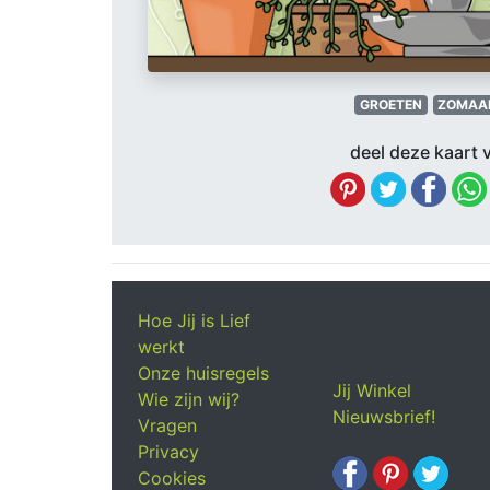
GROETEN
ZOMAA
deel deze kaart v
Hoe Jij is Lief
werkt
Onze huisregels
Jij Winkel
Wie zijn wij?
Nieuwsbrief!
Vragen
Privacy
Cookies