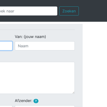
Zoeken
Van: (jouw naam)
Afzender:
?