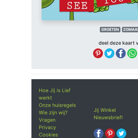
GROETEN
ZOMAA
deel deze kaart v
Hoe Jij is Lief
werkt
Onze huisregels
Jij Winkel
Wie zijn wij?
Nieuwsbrief!
Vragen
Privacy
Cookies