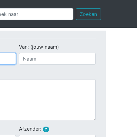
Zoeken
Van: (jouw naam)
Afzender:
?