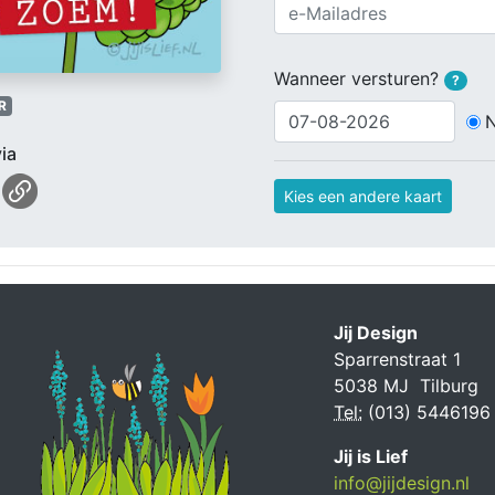
Wanneer versturen?
?
R
ia
Kies een andere kaart
Jij Design
Sparrenstraat 1
5038 MJ Tilburg
Tel:
(013) 5446196
Jij is Lief
info@jijdesign.nl