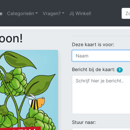
e
(huidige)
Categorieën
Vragen?
Jij Winkel!
oon!
Deze kaart is voor:
Bericht bij de kaart:
?
Stuur naar: