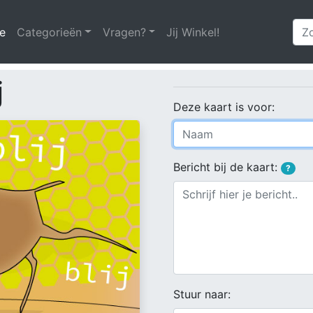
e
(huidige)
Categorieën
Vragen?
Jij Winkel!
j
Deze kaart is voor:
Bericht bij de kaart:
?
Stuur naar: