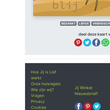
BEDANKT
LIEFDE
VRIENDSC
deel deze kaart v
Hoe Jij is Lief
werkt
Onze huisregels
Jij Winkel
Wie zijn wij?
Nieuwsbrief!
Vragen
Privacy
Cookies