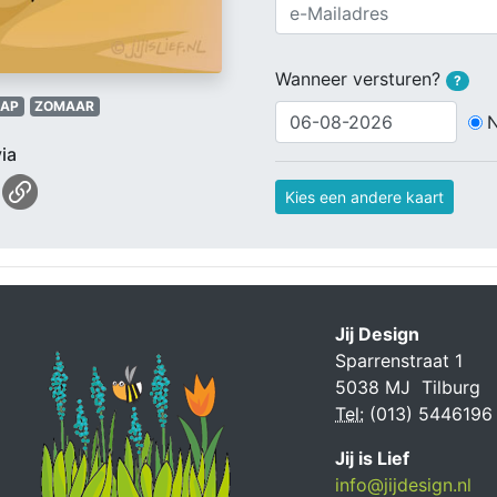
Wanneer versturen?
?
HAP
ZOMAAR
ia
Kies een andere kaart
Jij Design
Sparrenstraat 1
5038 MJ Tilburg
Tel:
(013) 5446196
Jij is Lief
info@jijdesign.nl