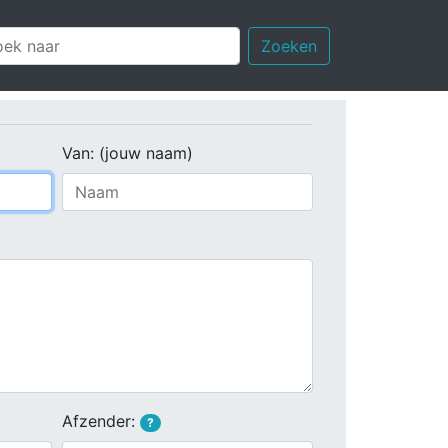
Zoeken
Van: (jouw naam)
Afzender:
?