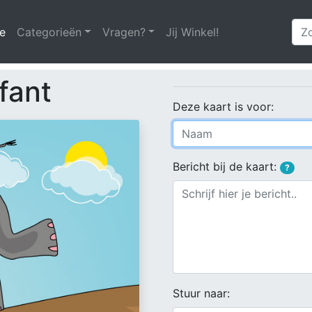
e
(huidige)
Categorieën
Vragen?
Jij Winkel!
fant
Deze kaart is voor:
Bericht bij de kaart:
?
Stuur naar: