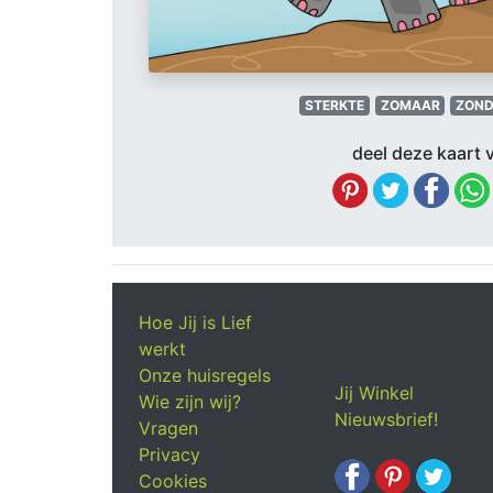
STERKTE
ZOMAAR
ZOND
deel deze kaart v
Hoe Jij is Lief
werkt
Onze huisregels
Jij Winkel
Wie zijn wij?
Nieuwsbrief!
Vragen
Privacy
Cookies