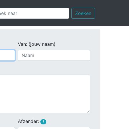
Zoeken
Van: (jouw naam)
Afzender:
?