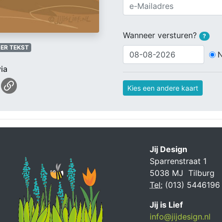
Wanneer versturen?
?
ER TEKST
ia
Kies een andere kaart
Jij Design
Sparrenstraat 1
5038 MJ Tilburg
Tel:
(013) 5446196
Jij is Lief
info@jijdesign.nl