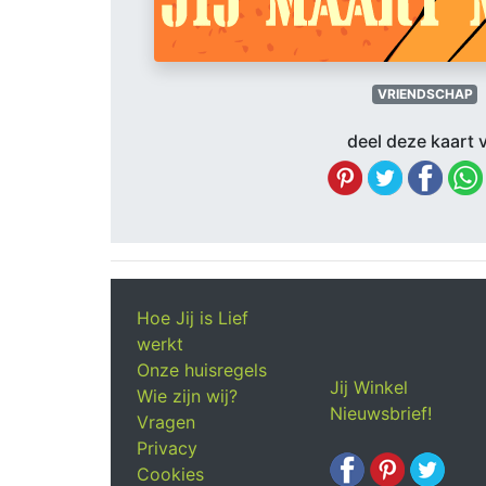
VRIENDSCHAP
deel deze kaart v
Hoe Jij is Lief
werkt
Onze huisregels
Jij Winkel
Wie zijn wij?
Nieuwsbrief!
Vragen
Privacy
Cookies