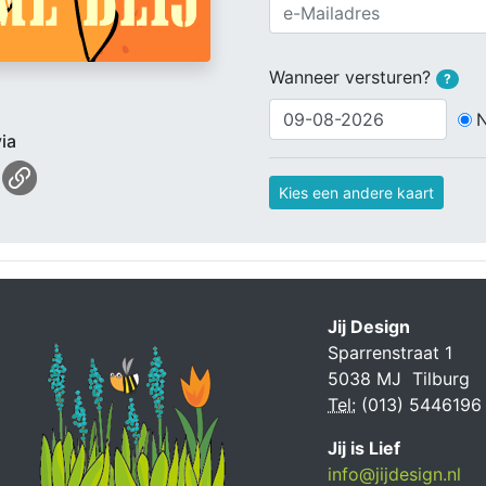
Wanneer versturen?
?
ia
Kies een andere kaart
Jij Design
Sparrenstraat 1
5038 MJ Tilburg
Tel:
(013) 5446196
Jij is Lief
info@jijdesign.nl