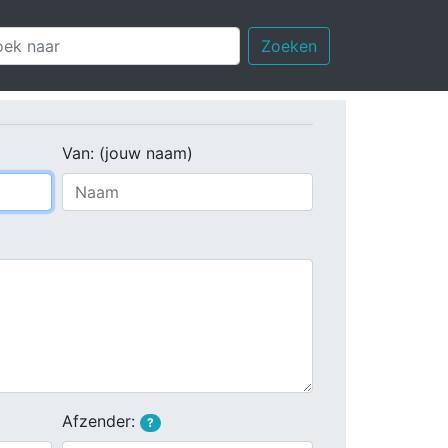
Zoeken
Van: (jouw naam)
Afzender:
?