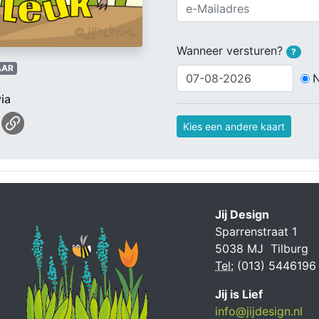
Wanneer versturen?
?
AAR
ia
Kies een andere kaart
Jij Design
Sparrenstraat 1
5038 MJ Tilburg
Tel:
(013) 5446196
Jij is Lief
info@jijdesign.nl