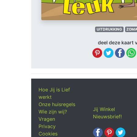
UITDRUKKING
ZOM
deel deze kaart v
Hoe Jij is Lief
werkt
Onze huisregels
Jij Winkel
Wie zijn wij?
Nieuwsbrief!
Vragen
Privacy
Cookies