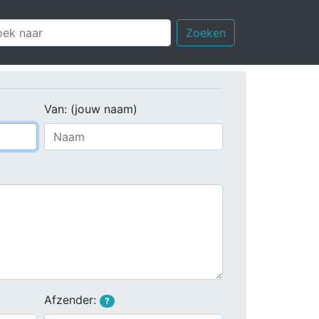
Zoeken
Van: (jouw naam)
Afzender:
?