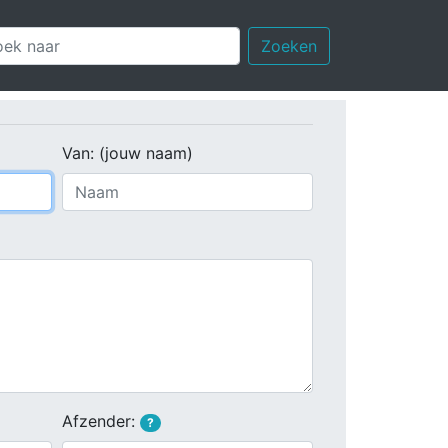
Zoeken
Van: (jouw naam)
Afzender:
?