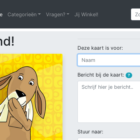
e
(huidige)
Categorieën
Vragen?
Jij Winkel!
nd!
Deze kaart is voor:
Bericht bij de kaart:
?
Stuur naar: