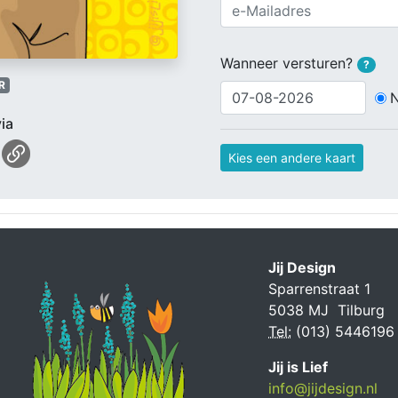
Wanneer versturen?
?
R
ia
Kies een andere kaart
Jij Design
Sparrenstraat 1
5038 MJ Tilburg
Tel:
(013) 5446196
Jij is Lief
info@jijdesign.nl