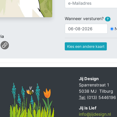
Wanneer versturen?
?
ia
Kies een andere kaart
Jij Design
Sparrenstraat 1
5038 MJ Tilburg
Tel:
(013) 5446196
Jij is Lief
info@jijdesign.nl