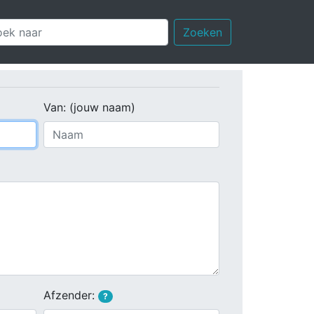
Zoeken
Van: (jouw naam)
Afzender:
?