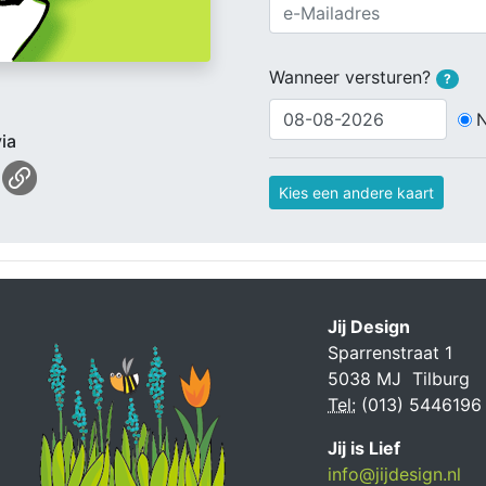
Wanneer versturen?
?
ia
Kies een andere kaart
Jij Design
Sparrenstraat 1
5038 MJ Tilburg
Tel:
(013) 5446196
Jij is Lief
info@jijdesign.nl