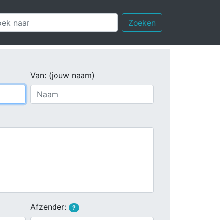
Zoeken
Van: (jouw naam)
Afzender:
?