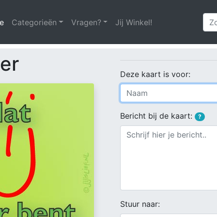
e
(huidige)
Categorieën
Vragen?
Jij Winkel!
 er
Deze kaart is voor:
Bericht bij de kaart:
?
Stuur naar: