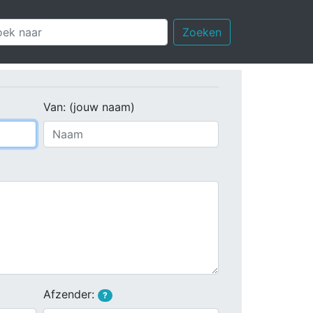
Zoeken
Van: (jouw naam)
Afzender:
?