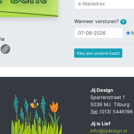
Wanneer versturen?
?
ia
Kies een andere kaart
Jij Design
Sparrenstraat 1
5038 MJ Tilburg
Tel:
(013) 5446196
Jij is Lief
info@jijdesign.nl