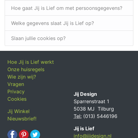
Hoe gaat Jij is Lief om met persoonsgegevens?
Welke gegevens slaat Jij is Lief op?
Slaan jullie cookies op?
Hoe Jij is Lief werkt
Onze huisregels
Wie zijn wij?
Vragen
Privacy
Jij Design
Cookies
Sparrenstraat 1
5038 MJ Tilburg
Jij Winkel
Tel:
(013) 5446196
Nieuwsbrief!
Jij is Lief
info@jijdesign.nl