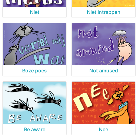
Niet
Niet intrappen
Boze poes
Not amused
Be aware
Nee