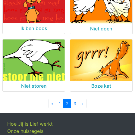
Ik ben boos
Niet doen
Niet storen
Boze kat
«
Previous
1
2
3
»
Next
Hoe Jij is Lief werkt
Onze huisregels