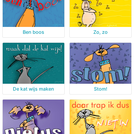
Ben boos
Zo, zo
De kat wijs maken
Stom!