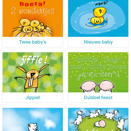
Twee baby's
Nieuwe baby
Jippie!
Dubbel feest