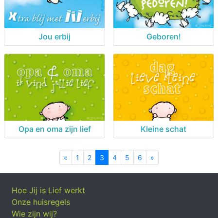
Jou erbij
Geboren!
Opa en oma zijn lief
Kleine schat
«
Previous
1
2
3
4
5
6
»
Next
Hoe Jij is Lief werkt
Onze huisregels
Wie zijn wij?