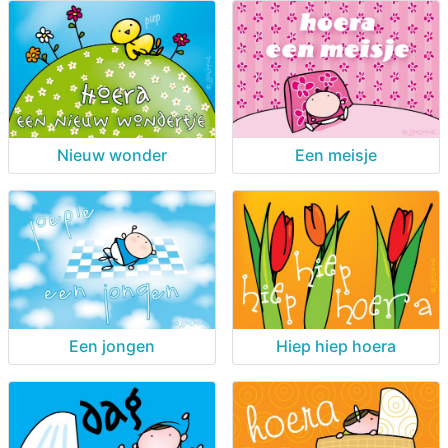
Nieuw wonder
Een meisje
Een jongen
Hiep hiep hoera