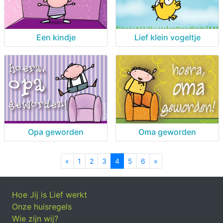
Een kindje
Lief klein vogeltje
Opa geworden
Oma geworden
«
Previous
1
2
3
4
5
6
»
Next
Hoe Jij is Lief werkt
Onze huisregels
Wie zijn wij?