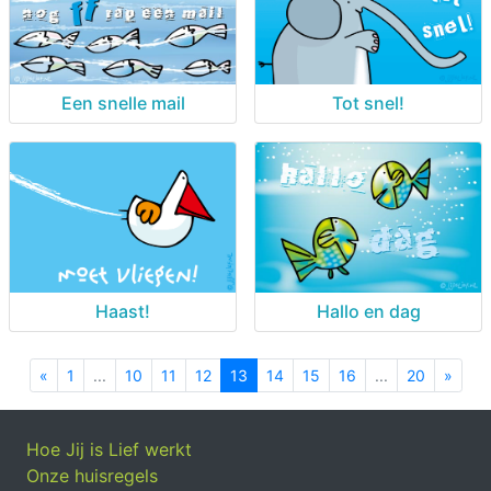
Een snelle mail
Tot snel!
Haast!
Hallo en dag
«
Previous
1
...
10
11
12
13
14
15
16
...
20
»
Next
Hoe Jij is Lief werkt
Onze huisregels