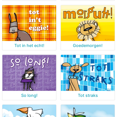
Tot in het echt!
Goedemorgen!
So long!
Tot straks