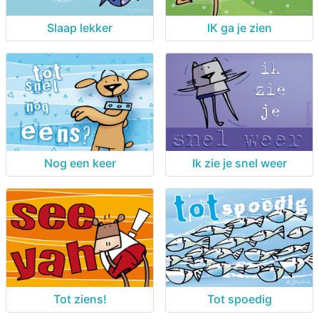
Slaap lekker
IK ga je zien
Nog een keer
Ik zie je snel weer
Tot ziens!
Tot spoedig