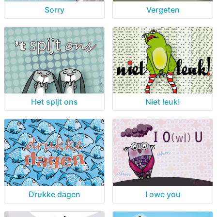
Sorry
Vergeten
Het spijt ons
Niet leuk!
Drukke dagen
I owe you