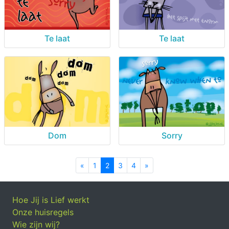
Te laat
Te laat
Dom
Sorry
«
Previous
1
2
3
4
»
Next
Hoe Jij is Lief werkt
Onze huisregels
Wie zijn wij?