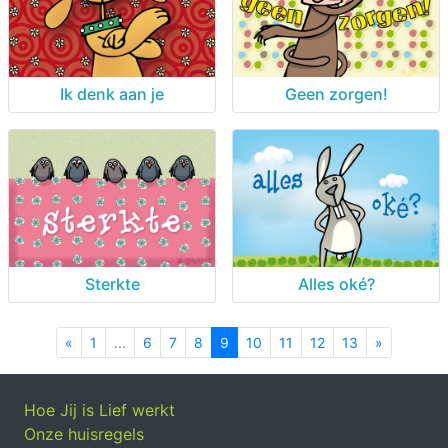
Ik denk aan je
Geen zorgen!
Sterkte
Alles oké?
«
Previous
1
...
6
7
8
9
10
11
12
13
»
Next
Hoe Jij is Lief werkt
Onze huisregels