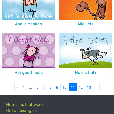
Aan je denken
Alle liefs
Het geeft niets
Hoe is het?
«
Previous
1
...
6
7
8
9
10
11
12
13
»
Next
Hoe Jij is Lief werkt
Onze huisregels