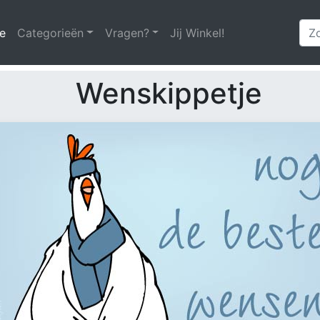
e
(huidige)
Categorieën
Vragen?
Jij Winkel!
Wenskippetje