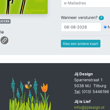
Wanneer versturen?
?
UCCES
ia
Kies een andere kaart
Jij Design
Sparrenstraat 1
5038 MJ Tilburg
Tel:
(013) 5446196
Jij is Lief
info@jijdesign.nl