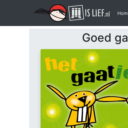
Hom
Goed g