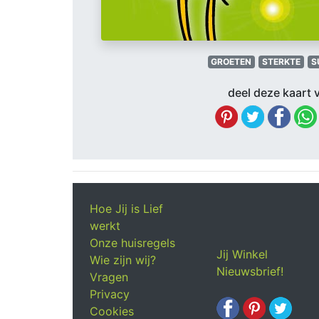
GROETEN
STERKTE
S
deel deze kaart v
Hoe Jij is Lief
werkt
Onze huisregels
Jij Winkel
Wie zijn wij?
Nieuwsbrief!
Vragen
Privacy
Cookies