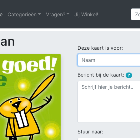
e
(huidige)
Categorieën
Vragen?
Jij Winkel!
aan
Deze kaart is voor:
Bericht bij de kaart:
?
Stuur naar: