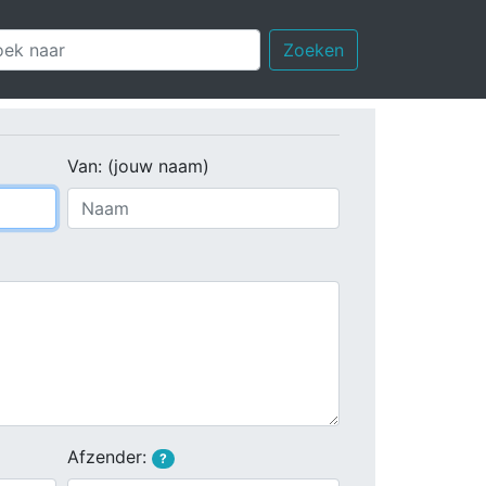
Zoeken
Van: (jouw naam)
Afzender:
?