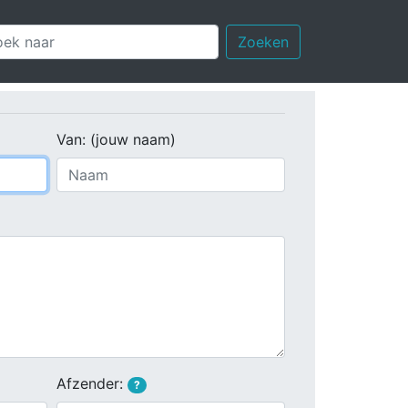
Zoeken
Van: (jouw naam)
Afzender:
?