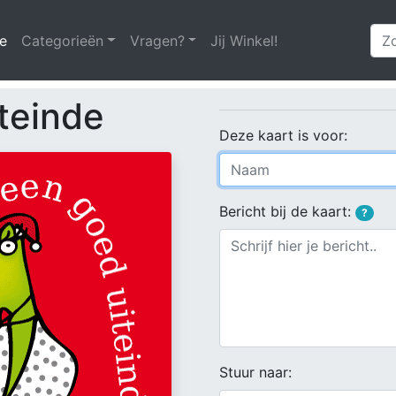
e
(huidige)
Categorieën
Vragen?
Jij Winkel!
teinde
Deze kaart is voor:
Bericht bij de kaart:
?
Stuur naar: