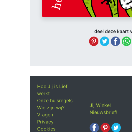
deel deze kaart v
Hoe Jij is Lief
werkt
Onze huisregels
Jij Winkel
Wie zijn wij?
Nieuwsbrief!
Vragen
Privacy
Cookies