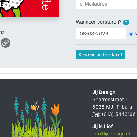
Wanneer versturen?
?
ia
Kies een andere kaart
Jij Design
Sparrenstraat 1
5038 MJ Tilburg
Tel:
(013) 5446196
Jij is Lief
info@jijdesign.nl